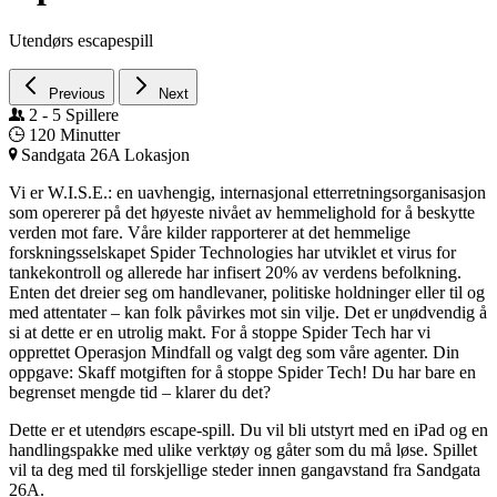
Utendørs escapespill
Previous
Next
2 - 5
Spillere
120
Minutter
Sandgata 26A
Lokasjon
Vi er W.I.S.E.: en uavhengig, internasjonal etterretningsorganisasjon
som opererer på det høyeste nivået av hemmelighold for å beskytte
verden mot fare. Våre kilder rapporterer at det hemmelige
forskningsselskapet Spider Technologies har utviklet et virus for
tankekontroll og allerede har infisert 20% av verdens befolkning.
Enten det dreier seg om handlevaner, politiske holdninger eller til og
med attentater – kan folk påvirkes mot sin vilje. Det er unødvendig å
si at dette er en utrolig makt. For å stoppe Spider Tech har vi
opprettet Operasjon Mindfall og valgt deg som våre agenter. Din
oppgave: Skaff motgiften for å stoppe Spider Tech! Du har bare en
begrenset mengde tid – klarer du det?
Dette er et utendørs escape-spill. Du vil bli utstyrt med en iPad og en
handlingspakke med ulike verktøy og gåter som du må løse. Spillet
vil ta deg med til forskjellige steder innen gangavstand fra Sandgata
26A.